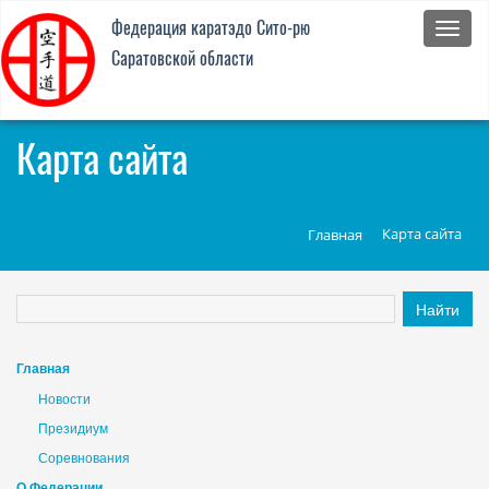
Федер
Федерация каратэдо Cито-рю
каратэ
Саратовской области
Cито-
рю
Сарат
облас
Карта сайта
Карта сайта
Главная
Главная
Новости
Президиум
Соревнования
О Федерации