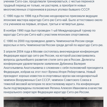
ученики Сато-сан, продолжали тренироваться, с честью перенеся
трудный период не только, не растеряв, а преобретя новых
многочисленных сторонников в разных уголках бывшего СССР.
С 1990 года по 1996 год в Россию неоднократно приезжали ведущие
японские мастера каратэдо Сито-рю Сито-кай. Было аттестовано около
ста учеников на первые, вторые, третьи и четвертые даны.
В ноябре 1990 года был проведен 1-ый Международный турнир по
каратэдо Сито-рю Сито-кай с участием японских спортсменов.
С 1990 по 2000 год проведено девять Чемпионатов России среди
взрослых и пять Чемпионатов России среди детей по каратэдо Сито-рю.
3 апреля 2004 года в Москве состоялась внеочередная конференция
Федерации каратэдо сито-рю России, на которой рассматривались
вопросы дальнейшего развития стиля сито-рю в России. Делегаты
конференции удовлетворили заявление Дубинина Валерия
Анатольевича Анатольевича о сложении с себя полномочий президента
Федерации, избрав на этот пост Вугина Игоря Робертовича. Новый
президент хорошо известен в спортивных кругах как неоднократный
чемпион Вооруженных Сил СССР, чемпион Советского Союза в
тяжелой весовой категории по всестилевому каратэ. На конференции
были подтверждены полномочия Репина Алексея Ивановича в качестве
генерального секретаря Федерации каратэдо Сито-рю России.