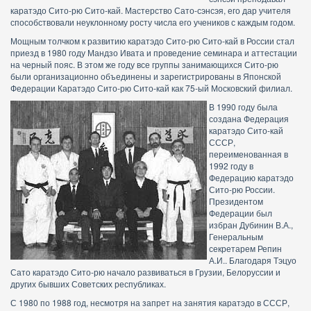
каратэдо Сито-рю Сито-кай. Мастерство Сато-сэнсэя, его дар учителя
способствовали неуклонному росту числа его учеников с каждым годом.
Мощным толчком к развитию каратэдо Сито-рю Сито-кай в России стал
приезд в 1980 году Мандзо Ивата и проведение семинара и аттестации
на черный пояс. В этом же году все группы занимающихся Сито-рю
были организационно объединены и зарегистрированы в Японской
Федерации Каратэдо Сито-рю Сито-кай как 75-ый Московский филиал.
В 1990 году была
создана Федерация
каратэдо Сито-кай
СССР,
переименованная в
1992 году в
Федерацию каратэдо
Сито-рю России.
Президентом
Федерации был
избран Дубинин В.А.,
Генеральным
секретарем Репин
А.И.. Благодаря Тэцуо
Сато каратэдо Сито-рю начало развиваться в Грузии, Белоруссии и
других бывших Советских республиках.
С 1980 по 1988 год, несмотря на запрет на занятия каратэдо в СССР,