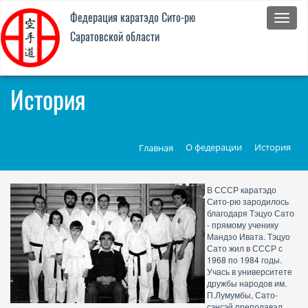
Федер
Федерация каратэдо Cито-рю
каратэ
Саратовской области
Cито-
рю
Сарат
облас
История
О федерации
История
Главная
В СССР каратэдо
Сито-рю зародилось
благодаря Тэцуо Сато
- прямому ученику
Мандзо Ивата. Тэцуо
Сато жил в СССР с
1968 по 1984 годы.
Учась в университете
дружбы народов им.
П.Лумумбы, Сато-
сэнсэй преподавал