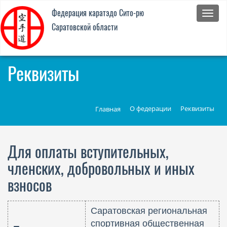
Федер
Федерация каратэдо Cито-рю
каратэ
Саратовской области
Cито-
рю
Сарат
облас
Реквизиты
О федерации
Реквизиты
Главная
Для оплаты вступительных,
членских, добровольных и иных
взносов
Саратовская региональная
спортивная общественная