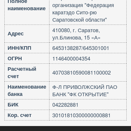
Полное
организация "Федерация
наименование
каратэдо Сито-рю
Саратовской области"
410080, г. Саратов,
Адрес
ул.Блинова, 15 «А»
ИНН/КПП
6453138287/645301001
ОГРН
1146400004354
Расчетный
40703810590081100002
счет
Наименование
Ф-Л ПРИВОЛЖСКИЙ ПАО
банка
БАНК "ФК ОТКРЫТИЕ"
БИК
042282881
Кор. счет
30101810300000000881