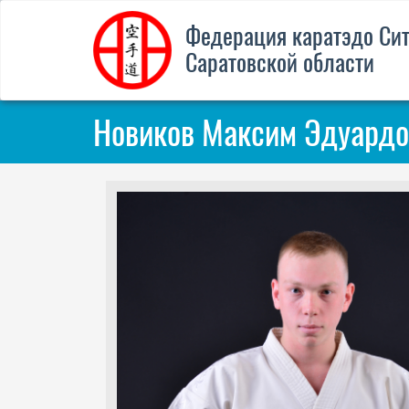
Федерация каратэдо Cи
Саратовской области
Новиков Максим Эдуардо